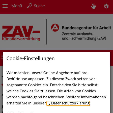
Menü
Suche
Suche nach Künstler*innen
Cookie-Einstellungen
Wir möchten unsere Online-Angebote auf Ihre
Jacky Ballon
Bedürfnisse anpassen. Zu diesem Zweck setzen wir
sogenannte Cookies ein. Entscheiden Sie bitte selbst,
in
Meine Merkliste
legen
als PDF speichern
welche Cookies Sie zulassen. Die Arten von Cookies
Schauspiel:
Film und TV
werden nachfolgend beschrieben. Weitere Informationen
erhalten Sie in unserer
Datenschutzerklärung
.
Jahrgang:
1993