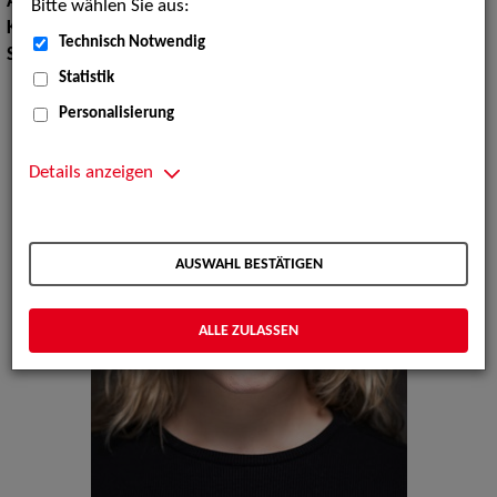
Augenfarbe:
braun
Bitte wählen Sie aus:
Körpergröße:
165 cm
Technisch Notwendig
Sprachen:
Englisch
Statistik
Personalisierung
Details anzeigen
AUSWAHL BESTÄTIGEN
ALLE ZULASSEN