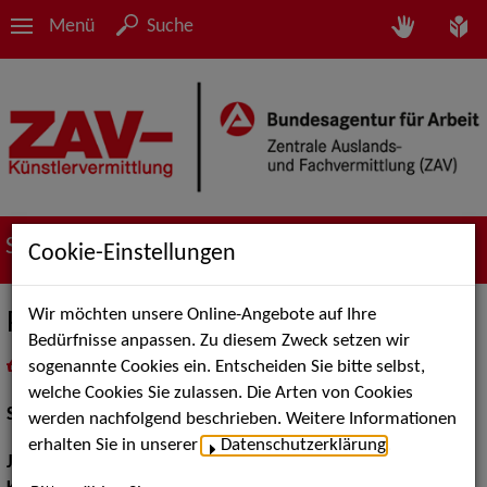
Menü
Suche
Suche nach Künstler*innen
Cookie-Einstellungen
Wir möchten unsere Online-Angebote auf Ihre
Pauline Baasner
Bedürfnisse anpassen. Zu diesem Zweck setzen wir
sogenannte Cookies ein. Entscheiden Sie bitte selbst,
in
Meine Merkliste
legen
als PDF speichern
welche Cookies Sie zulassen. Die Arten von Cookies
Schauspiel:
Film und TV
werden nachfolgend beschrieben. Weitere Informationen
erhalten Sie in unserer
Datenschutzerklärung
.
Jahrgang:
2003