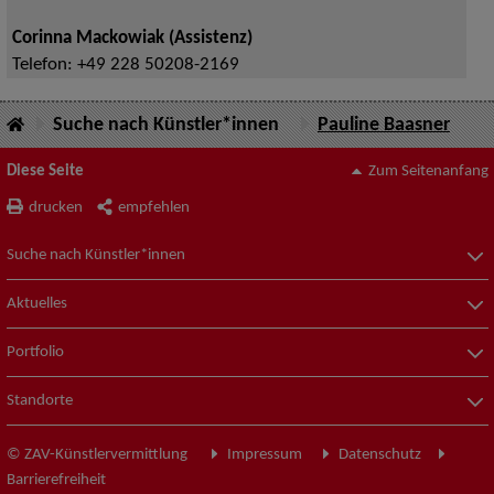
Corinna Mackowiak (Assistenz)
Telefon:
+49 228 50208-2169
Suche nach Künstler*innen
Pauline Baasner
Diese Seite
Zum Seitenanfang
drucken
empfehlen
Suche nach Künstler*innen
Aktuelles
Portfolio
Standorte
© ZAV-Künstlervermittlung
Impressum
Datenschutz
Barrierefreiheit