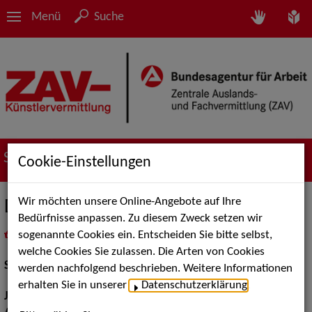
Menü
Suche
Suche nach Künstler*innen
Cookie-Einstellungen
Wir möchten unsere Online-Angebote auf Ihre
Derya Akyol
Bedürfnisse anpassen. Zu diesem Zweck setzen wir
sogenannte Cookies ein. Entscheiden Sie bitte selbst,
in
Meine Merkliste
legen
als PDF speichern
welche Cookies Sie zulassen. Die Arten von Cookies
Schauspiel:
Bühne
werden nachfolgend beschrieben. Weitere Informationen
erhalten Sie in unserer
Datenschutzerklärung
.
Jahrgang:
2000