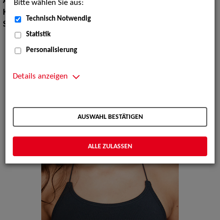
Augenfarbe:
grün-braun
Bitte wählen Sie aus:
Körpergröße:
163 cm
Technisch Notwendig
Sprachen:
Türkisch, Englisch
Statistik
Personalisierung
Details anzeigen
AUSWAHL BESTÄTIGEN
ALLE ZULASSEN