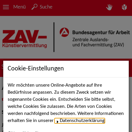
Menü
Suche
Suche nach Künstler*innen
Cookie-Einstellungen
Wir möchten unsere Online-Angebote auf Ihre
Arnold, Maria
Bedürfnisse anpassen. Zu diesem Zweck setzen wir
sogenannte Cookies ein. Entscheiden Sie bitte selbst,
in
Meine Merkliste
legen
als PDF speichern
welche Cookies Sie zulassen. Die Arten von Cookies
Schauspiel:
Bühne
werden nachfolgend beschrieben. Weitere Informationen
erhalten Sie in unserer
Datenschutzerklärung
.
Jahrgang:
1991