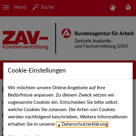
Menü
Suche
Suche nach Künstler*innen
Cookie-Einstellungen
Wir möchten unsere Online-Angebote auf Ihre
Désirée Angersbach
Bedürfnisse anpassen. Zu diesem Zweck setzen wir
sogenannte Cookies ein. Entscheiden Sie bitte selbst,
in
Meine Merkliste
legen
als PDF speichern
welche Cookies Sie zulassen. Die Arten von Cookies
Schauspiel:
Film und TV
werden nachfolgend beschrieben. Weitere Informationen
erhalten Sie in unserer
Datenschutzerklärung
.
Jahrgang:
1965