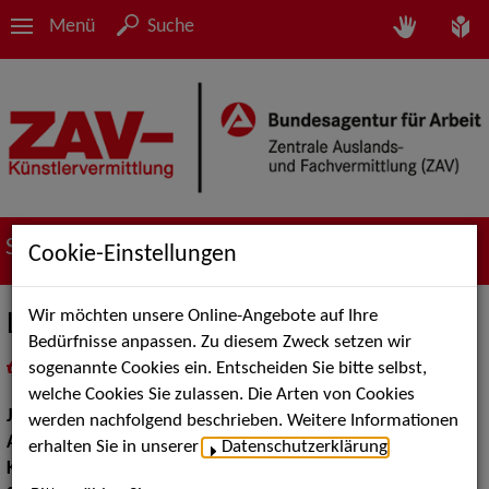
Menü
Suche
Suche nach Künstler*innen
Cookie-Einstellungen
Wir möchten unsere Online-Angebote auf Ihre
Lamis
Bedürfnisse anpassen. Zu diesem Zweck setzen wir
sogenannte Cookies ein. Entscheiden Sie bitte selbst,
in
Meine Merkliste
legen
als PDF speichern
welche Cookies Sie zulassen. Die Arten von Cookies
Jahrgang:
1992
werden nachfolgend beschrieben. Weitere Informationen
Augenfarbe:
braun
erhalten Sie in unserer
Datenschutzerklärung
.
Körpergröße:
166 cm