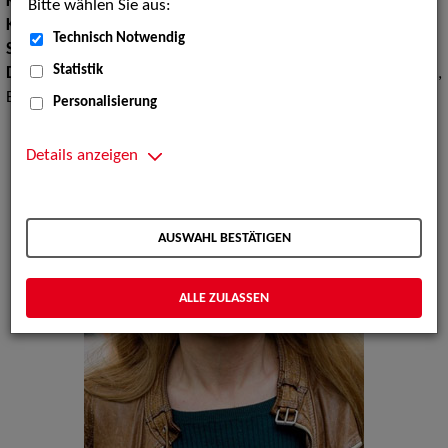
Körpergröße:
168 cm
Bitte wählen Sie aus:
Konfektionsgröße:
36 38
Technisch Notwendig
Sprachen:
Englisch, Französisch, Spanisch
Statistik
Dialekte:
Sächsisch, Mecklenburgisch, Fränkisch, Norddeutsch,
Berlinerisch
Personalisierung
Details anzeigen
AUSWAHL BESTÄTIGEN
ALLE ZULASSEN