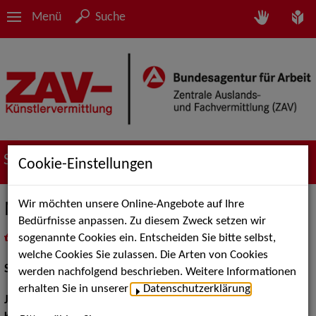
Menü
Suche
Suche nach Künstler*innen
Cookie-Einstellungen
Wir möchten unsere Online-Angebote auf Ihre
Michaela Allendorf
Bedürfnisse anpassen. Zu diesem Zweck setzen wir
sogenannte Cookies ein. Entscheiden Sie bitte selbst,
in
Meine Merkliste
legen
als PDF speichern
welche Cookies Sie zulassen. Die Arten von Cookies
Schauspiel:
Film und TV, Bühne
werden nachfolgend beschrieben. Weitere Informationen
erhalten Sie in unserer
Datenschutzerklärung
.
Jahrgang:
1973