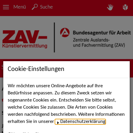
Menü
Suche
Suche nach Künstler*innen
Cookie-Einstellungen
Wir möchten unsere Online-Angebote auf Ihre
Antje von der Ahe
Bedürfnisse anpassen. Zu diesem Zweck setzen wir
sogenannte Cookies ein. Entscheiden Sie bitte selbst,
in
Meine Merkliste
legen
als PDF speichern
welche Cookies Sie zulassen. Die Arten von Cookies
Schauspiel:
Film und TV
werden nachfolgend beschrieben. Weitere Informationen
erhalten Sie in unserer
Datenschutzerklärung
.
Jahrgang:
1970