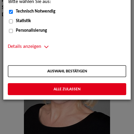
Körpergröße:
160 cm
Bitte wählen Sie aus:
Sprachen:
Deutsch, Englisch
Technisch Notwendig
Dialekte:
Berlinerisch, Sächsisch
Statistik
Personalisierung
Details anzeigen
AUSWAHL BESTÄTIGEN
ALLE ZULASSEN