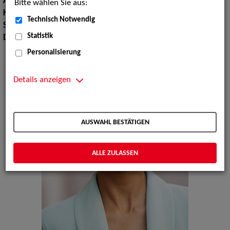
Augenfarbe:
braun
Bitte wählen Sie aus:
Körpergröße:
168 cm
Technisch Notwendig
Sprachen:
Deutsch, Englisch
Statistik
Dialekte:
Pfälzisch, Schweizerdeutsch
Personalisierung
Details anzeigen
AUSWAHL BESTÄTIGEN
ALLE ZULASSEN