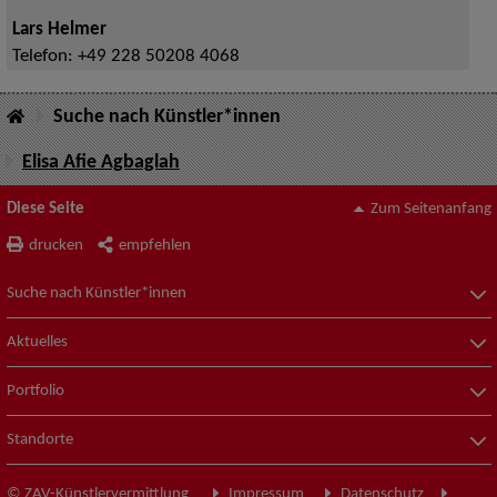
Lars Helmer
Telefon:
+49 228 50208 4068
Suche nach Künstler*innen
Elisa Afie Agbaglah
Diese Seite
Zum Seitenanfang
drucken
empfehlen
Suche nach Künstler*innen
Aktuelles
Portfolio
Standorte
© ZAV-Künstlervermittlung
Impressum
Datenschutz