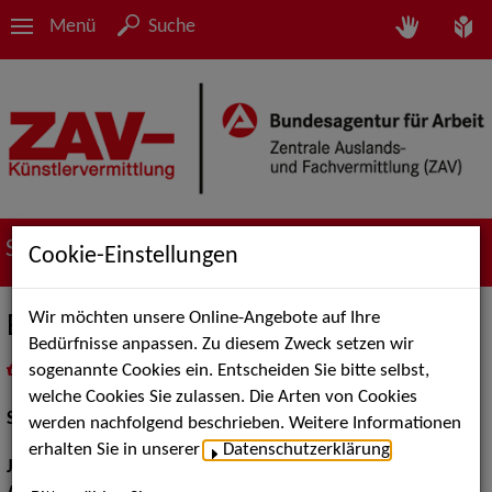
Menü
Suche
Suche nach Künstler*innen
Cookie-Einstellungen
Wir möchten unsere Online-Angebote auf Ihre
Elisa Afie Agbaglah
Bedürfnisse anpassen. Zu diesem Zweck setzen wir
sogenannte Cookies ein. Entscheiden Sie bitte selbst,
in
Meine Merkliste
legen
als PDF speichern
welche Cookies Sie zulassen. Die Arten von Cookies
Schauspiel:
Bühne
werden nachfolgend beschrieben. Weitere Informationen
erhalten Sie in unserer
Datenschutzerklärung
.
Jahrgang:
1990