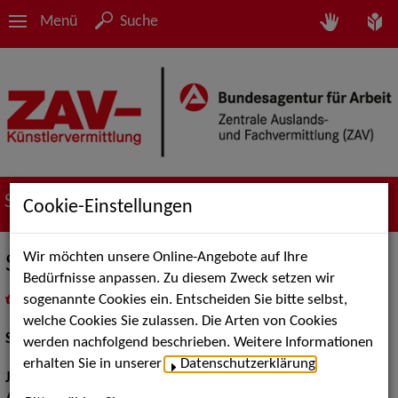
Menü
Suche
Suche nach Künstler*innen
Cookie-Einstellungen
Wir möchten unsere Online-Angebote auf Ihre
Stella Maria Adorf
Bedürfnisse anpassen. Zu diesem Zweck setzen wir
sogenannte Cookies ein. Entscheiden Sie bitte selbst,
in
Meine Merkliste
legen
als PDF speichern
welche Cookies Sie zulassen. Die Arten von Cookies
Schauspiel:
Bühne
werden nachfolgend beschrieben. Weitere Informationen
erhalten Sie in unserer
Datenschutzerklärung
.
Jahrgang:
1963