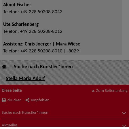
Almut Fischer
Telefon:
+49 228 50208-8043
Ute Scharfenberg
Telefon:
+49 228 50208-8012
Assistenz: Chris Joerger | Mara Wiese
Telefon:
+49 228 50208-8010 | -8029
Suche nach Künstler*innen
Stella Maria Adorf
Diese Seite
Zum Seitenanfang
drucken
empfehlen
Suche nach Künstler*innen
Aktuelles