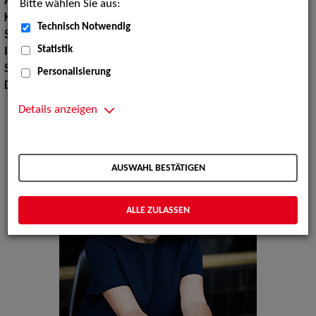
Augenfarbe:
Braun
Bitte wählen Sie aus:
Körpergröße:
160 cm
Technisch Notwendig
Stimmlage:
Mezzosopran
Statistik
Instrument:
Klavier
Sprachen:
Deutsch, Englisch, Französisch
Personalisierung
Dialekte:
Bayerisch, Berlinerisch, Österreichisch
Details anzeigen
AUSWAHL BESTÄTIGEN
ALLE ZULASSEN