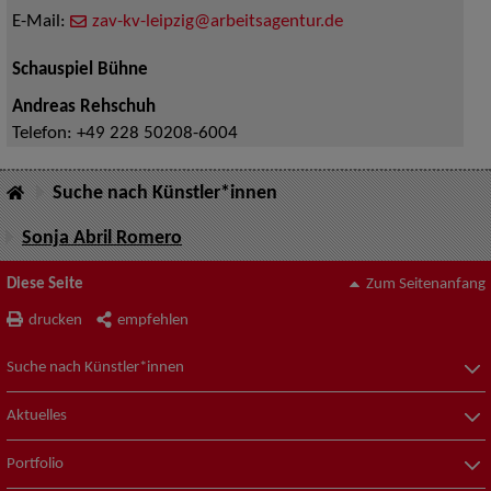
E-Mail:
zav-kv-leipzig@arbeitsagentur.de
Schauspiel Bühne
Andreas Rehschuh
Telefon:
+49 228 50208-6004
Suche nach Künstler*innen
Sonja Abril Romero
Diese Seite
Zum Seitenanfang
drucken
empfehlen
Suche nach Künstler*innen
Aktuelles
Portfolio