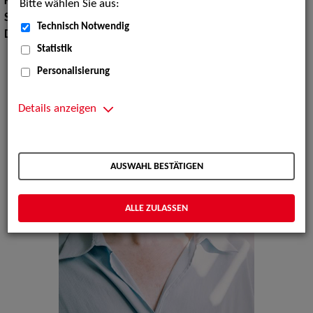
Körpergröße:
159 cm
Bitte wählen Sie aus:
Sprachen:
Deutsch, Spanisch, Englisch, Französisch, Italienisch
Technisch Notwendig
Dialekte:
Schwäbisch
Statistik
Personalisierung
Details anzeigen
AUSWAHL BESTÄTIGEN
ALLE ZULASSEN