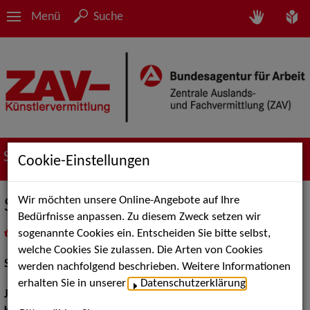
Menü
Suche
Suche nach Künstler*innen
Cookie-Einstellungen
Wir möchten unsere Online-Angebote auf Ihre
Sonja Abril Romero
Bedürfnisse anpassen. Zu diesem Zweck setzen wir
sogenannte Cookies ein. Entscheiden Sie bitte selbst,
in
Meine Merkliste
legen
als PDF speichern
welche Cookies Sie zulassen. Die Arten von Cookies
Schauspiel:
Bühne
werden nachfolgend beschrieben. Weitere Informationen
erhalten Sie in unserer
Datenschutzerklärung
.
Jahrgang:
1969