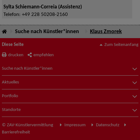
Sylta Schiemann-Correia (Assistenz)
Telefon:
+49 228 50208-2160
Suche nach Künstler*innen
Klaus Zmorek
Diese Seite
Zum Seitenanfang
drucken
empfehlen
Suche nach Künstler*innen
Aktuelles
Portfolio
Standorte
© ZAV-Künstlervermittlung
Impressum
Datenschutz
Barrierefreiheit