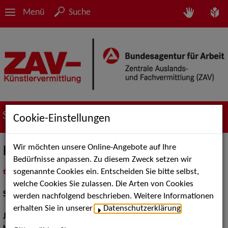
Menü
Suche
Suche nach Künstler*innen
Cookie-Einstellungen
Wir möchten unsere Online-Angebote auf Ihre
Klaus Zmorek
Bedürfnisse anpassen. Zu diesem Zweck setzen wir
sogenannte Cookies ein. Entscheiden Sie bitte selbst,
in
Meine Merkliste
legen
als PDF speichern
welche Cookies Sie zulassen. Die Arten von Cookies
Schauspiel:
Film und TV, Bühne
werden nachfolgend beschrieben. Weitere Informationen
erhalten Sie in unserer
Datenschutzerklärung
.
Jahrgang:
1957