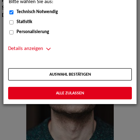
Körpergröße:
170 cm
Bitte wählen Sie aus:
Sprachen:
Englisch, Französisch
Technisch Notwendig
Dialekte:
Berlinerisch, Norddeutsch, Ruhrdeutsch, Sächsisch
Statistik
Personalisierung
Details anzeigen
AUSWAHL BESTÄTIGEN
ALLE ZULASSEN