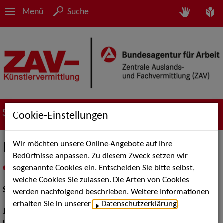
Menü
Suche
Suche nach Künstler*innen
Cookie-Einstellungen
Wir möchten unsere Online-Angebote auf Ihre
Robert Zimmermann
Bedürfnisse anpassen. Zu diesem Zweck setzen wir
sogenannte Cookies ein. Entscheiden Sie bitte selbst,
in
Meine Merkliste
legen
als PDF speichern
welche Cookies Sie zulassen. Die Arten von Cookies
Schauspiel:
Bühne, Film und TV
werden nachfolgend beschrieben. Weitere Informationen
erhalten Sie in unserer
Datenschutzerklärung
.
Jahrgang:
1988