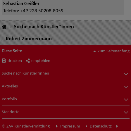
Sebastian Geißler
Telefon:
+49 228 50208-8059
Suche nach Künstler*innen
Robert Zimmermann
Diese Seite
Zum Seitenanfang
drucken
empfehlen
Suche nach Künstler*innen
Aktuelles
Portfolio
Standorte
© ZAV-Künstlervermittlung
Impressum
Datenschutz