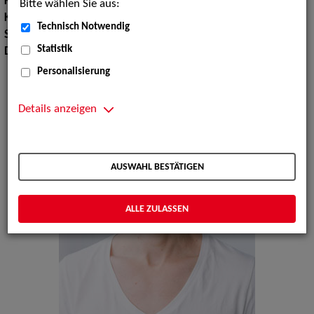
Körpergröße:
188 cm
Bitte wählen Sie aus:
Konfektionsgröße:
50 52
Technisch Notwendig
Sprachen:
Englisch
Statistik
Dialekte:
Bayerisch, Österreichisch
Personalisierung
Details anzeigen
AUSWAHL BESTÄTIGEN
ALLE ZULASSEN