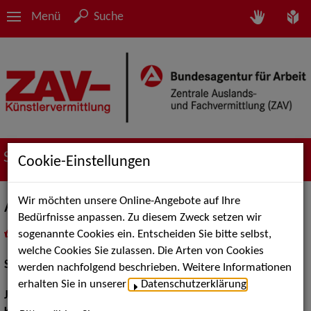
Menü
Suche
Suche nach Künstler*innen
Cookie-Einstellungen
Wir möchten unsere Online-Angebote auf Ihre
Alexander Zauner
Bedürfnisse anpassen. Zu diesem Zweck setzen wir
sogenannte Cookies ein. Entscheiden Sie bitte selbst,
in
Meine Merkliste
legen
als PDF speichern
welche Cookies Sie zulassen. Die Arten von Cookies
Schauspiel:
Film und TV
werden nachfolgend beschrieben. Weitere Informationen
erhalten Sie in unserer
Datenschutzerklärung
.
Jahrgang:
1988