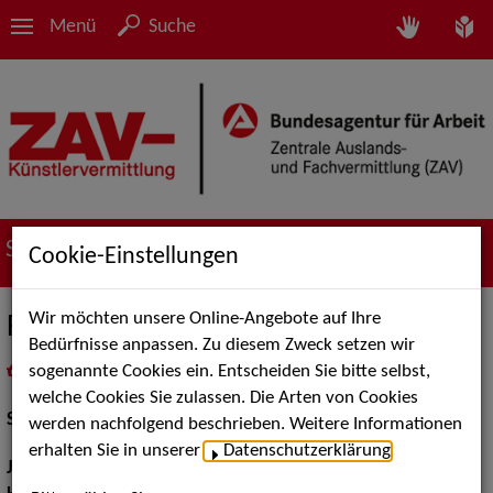
Menü
Suche
Suche nach Künstler*innen
Cookie-Einstellungen
Wir möchten unsere Online-Angebote auf Ihre
Frank Wünsche
Bedürfnisse anpassen. Zu diesem Zweck setzen wir
sogenannte Cookies ein. Entscheiden Sie bitte selbst,
in
Meine Merkliste
legen
als PDF speichern
welche Cookies Sie zulassen. Die Arten von Cookies
Schauspiel:
Bühne, Film und TV
werden nachfolgend beschrieben. Weitere Informationen
erhalten Sie in unserer
Datenschutzerklärung
.
Jahrgang:
1970