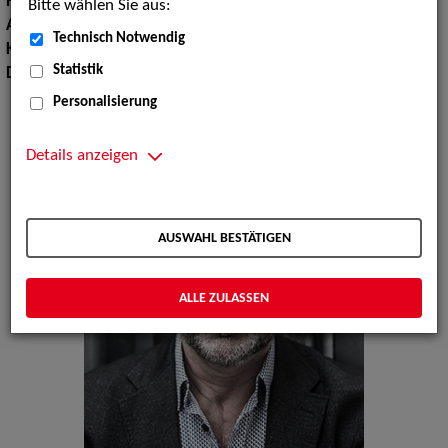
Haarfarbe:
dunkelblond
Bitte wählen Sie aus:
Augenfarbe:
braun
Technisch Notwendig
Körpergröße:
183 cm
Statistik
Dialekte:
Sächsisch
Personalisierung
Details anzeigen
AUSWAHL BESTÄTIGEN
ALLE ZULASSEN