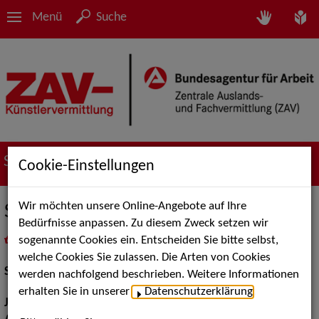
Menü
Suche
Suche nach Künstler*innen
Cookie-Einstellungen
Wir möchten unsere Online-Angebote auf Ihre
Samuel Wolff
Bedürfnisse anpassen. Zu diesem Zweck setzen wir
sogenannte Cookies ein. Entscheiden Sie bitte selbst,
in
Meine Merkliste
legen
als PDF speichern
welche Cookies Sie zulassen. Die Arten von Cookies
Schauspiel:
Bühne, Film und TV
werden nachfolgend beschrieben. Weitere Informationen
erhalten Sie in unserer
Datenschutzerklärung
.
Jahrgang:
1993