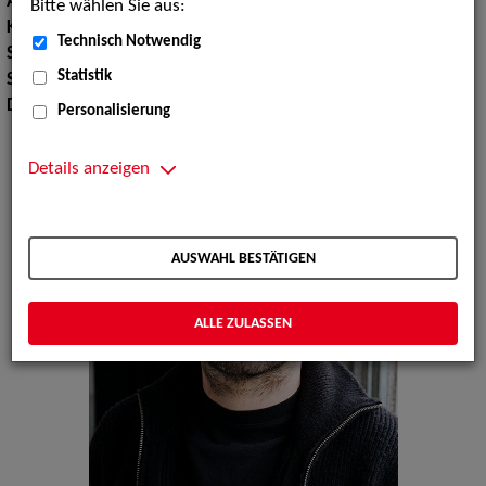
Augenfarbe:
grün-braun
Bitte wählen Sie aus:
Körpergröße:
180 cm
Technisch Notwendig
Sport:
Fußballspielen, Tischtennis
Statistik
Sprachen:
Englisch, Französisch
Dialekte:
Hamburgisch
Personalisierung
Details anzeigen
AUSWAHL BESTÄTIGEN
ALLE ZULASSEN