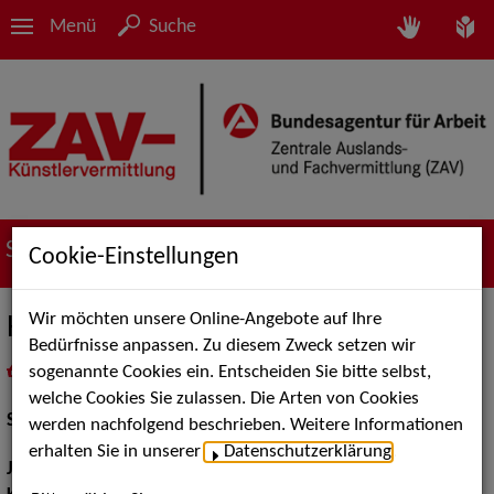
Menü
Suche
Suche nach Künstler*innen
Cookie-Einstellungen
Wir möchten unsere Online-Angebote auf Ihre
Harry Wolff
Bedürfnisse anpassen. Zu diesem Zweck setzen wir
sogenannte Cookies ein. Entscheiden Sie bitte selbst,
in
Meine Merkliste
legen
als PDF speichern
welche Cookies Sie zulassen. Die Arten von Cookies
Schauspiel:
Film und TV
werden nachfolgend beschrieben. Weitere Informationen
erhalten Sie in unserer
Datenschutzerklärung
.
Jahrgang:
1938