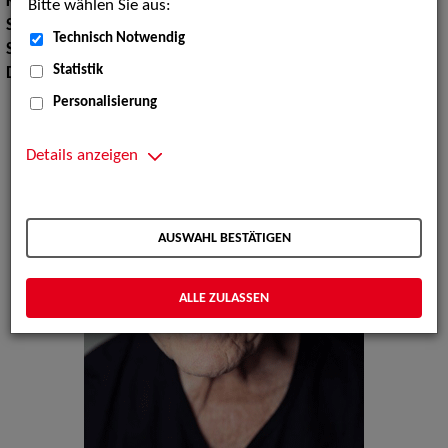
Körpergröße:
181 cm
Bitte wählen Sie aus:
Stimmlage:
Bariton
Technisch Notwendig
Sprachen:
Englisch, Italienisch
Statistik
Dialekte:
Berlinerisch, Ruhrdeutsch
Personalisierung
Details anzeigen
AUSWAHL BESTÄTIGEN
ALLE ZULASSEN