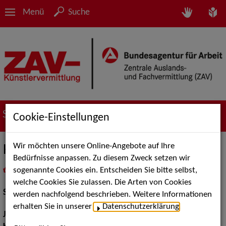
Menü
Suche
Suche nach Künstler*innen
Cookie-Einstellungen
Wir möchten unsere Online-Angebote auf Ihre
Harry Wolff
Bedürfnisse anpassen. Zu diesem Zweck setzen wir
sogenannte Cookies ein. Entscheiden Sie bitte selbst,
in
Meine Merkliste
legen
als PDF speichern
welche Cookies Sie zulassen. Die Arten von Cookies
Schauspiel:
Film und TV
werden nachfolgend beschrieben. Weitere Informationen
erhalten Sie in unserer
Datenschutzerklärung
.
Jahrgang:
1938