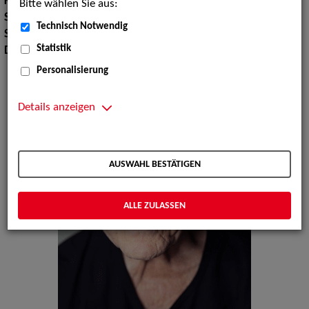
Körpergröße:
181 cm
Bitte wählen Sie aus:
Stimmlage:
Bariton
Technisch Notwendig
Sprachen:
Englisch, Italienisch
Statistik
Dialekte:
Berlinerisch, Ruhrdeutsch
Personalisierung
Details anzeigen
AUSWAHL BESTÄTIGEN
ALLE ZULASSEN