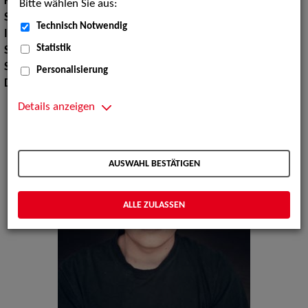
Körpergröße:
172 cm
Bitte wählen Sie aus:
Stimmlage:
Bariton
Technisch Notwendig
Instrument:
Schlaginstrumente
Statistik
Sport:
Fechten
Sprachen:
Englisch
Personalisierung
Dialekte:
Norddeutsch
Details anzeigen
AUSWAHL BESTÄTIGEN
ALLE ZULASSEN