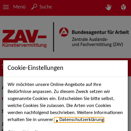
Menü
Suche
Suche nach Künstler*innen
Cookie-Einstellungen
Wir möchten unsere Online-Angebote auf Ihre
Alexander Wolff
Bedürfnisse anpassen. Zu diesem Zweck setzen wir
sogenannte Cookies ein. Entscheiden Sie bitte selbst,
in
Meine Merkliste
legen
als PDF speichern
welche Cookies Sie zulassen. Die Arten von Cookies
Schauspiel:
Bühne, Film und TV
werden nachfolgend beschrieben. Weitere Informationen
erhalten Sie in unserer
Datenschutzerklärung
.
Jahrgang:
1992