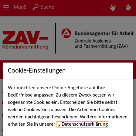
Menü
Suche
Suche nach Künstler*innen
Cookie-Einstellungen
Wir möchten unsere Online-Angebote auf Ihre
Jörg Witte
Bedürfnisse anpassen. Zu diesem Zweck setzen wir
sogenannte Cookies ein. Entscheiden Sie bitte selbst,
in
Meine Merkliste
legen
als PDF speichern
welche Cookies Sie zulassen. Die Arten von Cookies
Schauspiel:
Bühne
werden nachfolgend beschrieben. Weitere Informationen
erhalten Sie in unserer
Datenschutzerklärung
.
Jahrgang:
1964