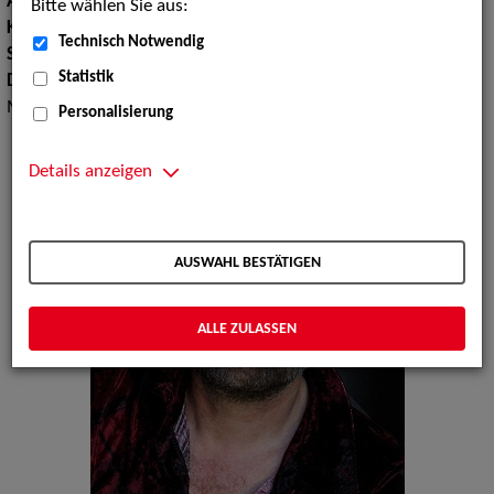
Augenfarbe:
blau-grau
Bitte wählen Sie aus:
Körpergröße:
176 cm
Technisch Notwendig
Sprachen:
Deutsch, Englisch
Statistik
Dialekte:
Berlinerisch, Sächsisch, Norddeutsch,
Mecklenburgisch
Personalisierung
Details anzeigen
AUSWAHL BESTÄTIGEN
ALLE ZULASSEN