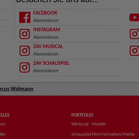
Besuchen Sie uns auf...
FACEBOOK
Abonnieren
INSTAGRAM
Abonnieren
ZAV MUSICAL
Abonnieren
ZAV SCHAUSPIEL
Abonnieren
rcus Widmann
LLES
PORTFOLIO
uns
Werbung - Models
les
Schauspiel Film/Fernsehen/Media