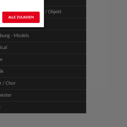
uspiel - Film / TV
uspiel - Figur / Puppe / Objekt
ALLE ZULASSEN
bung - Talents
bung - Models
ical
w
ik
r / Chor
hester
z