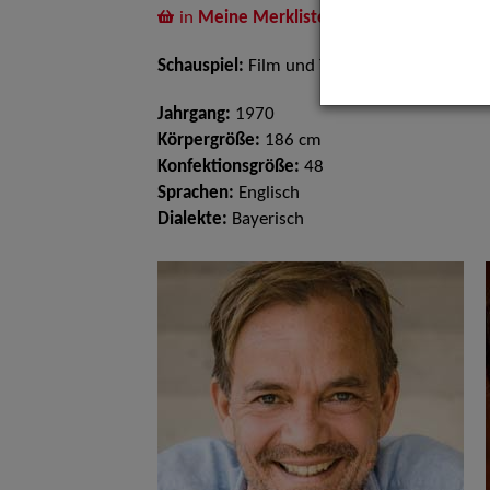
in
Meine Merkliste
legen
Schauspiel:
Film und TV, Bühne
Jahrgang:
1970
Körpergröße:
186 cm
Konfektionsgröße:
48
Sprachen:
Englisch
Dialekte:
Bayerisch