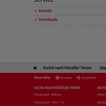
Service
Kontakt
Downloads
Suche nach Künstler*innen
Ma
Diese Seite
drucken
empfehlen
SUCHE NACH KÜNSTLER*INNEN
AKTUE
Schauspiel - Bühne
Über 
Schauspiel - Film / TV
Aktuel