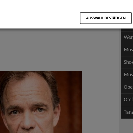
Scha
als PDF speichern
Scha
AUSWAHL BESTÄTIGEN
Wer
Wer
Mus
Sho
Mus
Ope
Orc
Tan