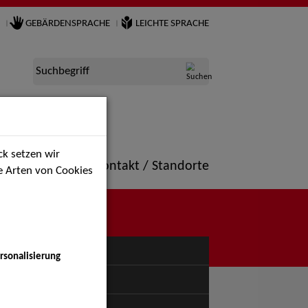
GEBÄRDENSPRACHE
LEICHTE SPRACHE
Suchbegriff
k setzen wir
ne
Portfolio
Kontakt / Standorte
ie Arten von Cookies
NÜ
rsonalisierung
uspiel - Bühne