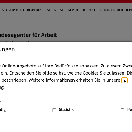
TENÜBERSICHT
KONTAKT
MEINE MERKLISTE | KÜNSTLER*INNEN BUCHEN
lungen
Online-Angebote auf Ihre Bedürfnisse anpassen. Zu diesem Zwec
nach Künstler*innen
Über uns
Aktuelles
Termi
in. Entscheiden Sie bitte selbst, welche Cookies Sie zulassen. D
beschrieben. Weitere Informationen erhalten Sie in unserer
ng
.
nnen
:
ME
dig
Statistik
Pe
Scha