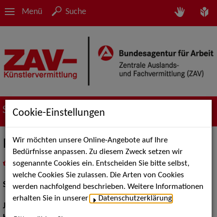
Menü
Suche
Suche nach Künstler*innen
Cookie-Einstellungen
Wir möchten unsere Online-Angebote auf Ihre
Patric Welzbacher
Bedürfnisse anpassen. Zu diesem Zweck setzen wir
sogenannte Cookies ein. Entscheiden Sie bitte selbst,
in
Meine Merkliste
legen
als PDF speichern
welche Cookies Sie zulassen. Die Arten von Cookies
Schauspiel:
Bühne
werden nachfolgend beschrieben. Weitere Informationen
erhalten Sie in unserer
Datenschutzerklärung
.
Jahrgang:
1987