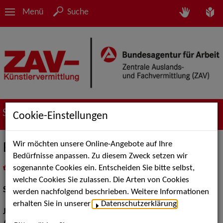
Menü
Suche
Suche nach Künstler*innen
Cookie-Einstellungen
Wir möchten unsere Online-Angebote auf Ihre
Björn von der Wellen
Bedürfnisse anpassen. Zu diesem Zweck setzen wir
sogenannte Cookies ein. Entscheiden Sie bitte selbst,
in
Meine Merkliste
legen
als PDF speichern
welche Cookies Sie zulassen. Die Arten von Cookies
Schauspiel:
Film und TV
werden nachfolgend beschrieben. Weitere Informationen
erhalten Sie in unserer
Datenschutzerklärung
.
Jahrgang:
1980