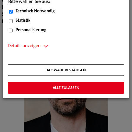
Augenfarbe:
braun
Bitte wählen Sie aus:
Körpergröße:
181 cm
Technisch Notwendig
Sprachen:
Englisch
Statistik
Dialekte:
Norddeutsch, Plattdeutsch, Berlinerisch
Personalisierung
Details anzeigen
AUSWAHL BESTÄTIGEN
ALLE ZULASSEN