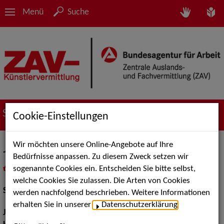
Menü
Suche
Suche nach Künstler*innen
Cookie-Einstellungen
Wir möchten unsere Online-Angebote auf Ihre
Jonathan Walz
Bedürfnisse anpassen. Zu diesem Zweck setzen wir
sogenannte Cookies ein. Entscheiden Sie bitte selbst,
in
Meine Merkliste
legen
als PDF speichern
welche Cookies Sie zulassen. Die Arten von Cookies
Schauspiel:
Bühne
werden nachfolgend beschrieben. Weitere Informationen
erhalten Sie in unserer
Datenschutzerklärung
.
Jahrgang:
1998