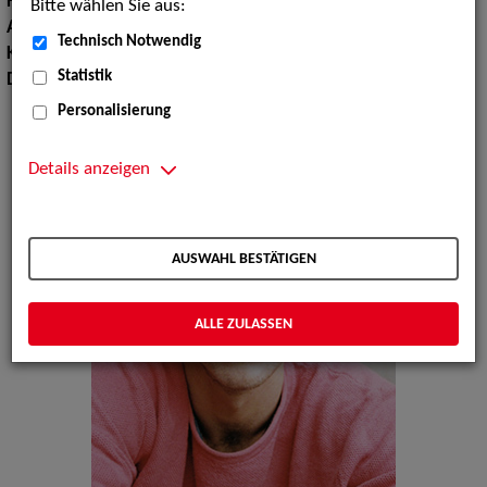
Haarfarbe:
braun
Bitte wählen Sie aus:
Augenfarbe:
blau
Technisch Notwendig
Körpergröße:
182 cm
Statistik
Dialekte:
Pfälzisch, Schwäbisch
Personalisierung
Details anzeigen
AUSWAHL BESTÄTIGEN
ALLE ZULASSEN