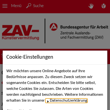
Menü
Suche
Suche nach Künstler*innen
Cookie-Einstellungen
Wir möchten unsere Online-Angebote auf Ihre
Oliver Walter
Bedürfnisse anpassen. Zu diesem Zweck setzen wir
sogenannte Cookies ein. Entscheiden Sie bitte selbst,
in
Meine Merkliste
legen
als PDF speichern
welche Cookies Sie zulassen. Die Arten von Cookies
Schauspiel:
Bühne, Film und TV
werden nachfolgend beschrieben. Weitere Informationen
erhalten Sie in unserer
Datenschutzerklärung
.
Jahrgang:
1996