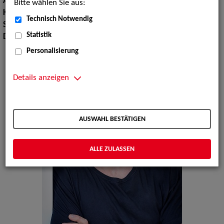
Augenfarbe:
braun
Bitte wählen Sie aus:
Körpergröße:
189 cm
Technisch Notwendig
Sprachen:
Deutsch, Russisch
Statistik
Dialekte:
Berlinerisch
Personalisierung
Details anzeigen
AUSWAHL BESTÄTIGEN
ALLE ZULASSEN