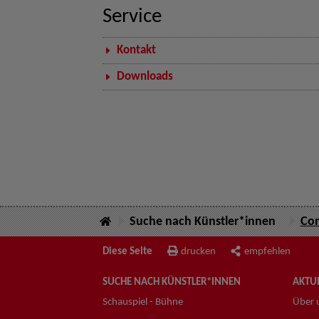
Service
Kontakt
Downloads
Suche nach Künstler*innen
Con
Diese Seite
drucken
empfehlen
SUCHE NACH KÜNSTLER*INNEN
AKTUE
Schauspiel - Bühne
Über 