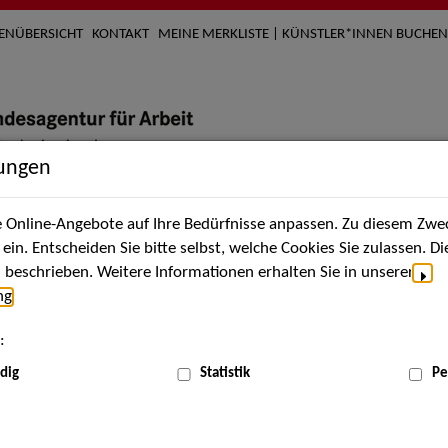
TENÜBERSICHT
KONTAKT
MEINE MERKLISTE | KÜNSTLER*INNEN BUCHEN
lungen
Online-Angebote auf Ihre Bedürfnisse anpassen. Zu diesem Zwec
nach Künstler*innen
Über uns
Aktuelles
Termi
in. Entscheiden Sie bitte selbst, welche Cookies Sie zulassen. D
beschrieben. Weitere Informationen erhalten Sie in unserer
ng
.
nnen
:
ME
dig
Statistik
Pe
Scha