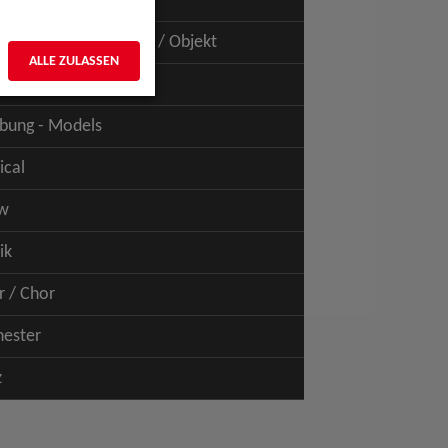
uspiel - Film / TV
uspiel - Figur / Puppe / Objekt
ALLE ZULASSEN
bung - Talents
bung - Models
ical
w
ik
r / Chor
hester
z