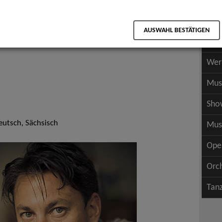
Scha
als PDF speichern
Scha
AUSWAHL BESTÄTIGEN
Wer
Wer
Mus
Sho
eutsch, Sächsisch
Mus
Ope
Orc
Tan