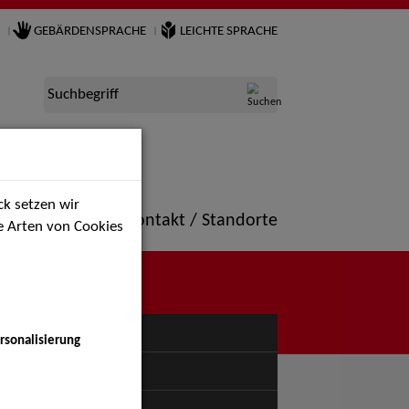
GEBÄRDENSPRACHE
LEICHTE SPRACHE
Suchbegriff
k setzen wir
ne
Portfolio
Kontakt / Standorte
ie Arten von Cookies
NÜ
rsonalisierung
uspiel - Bühne