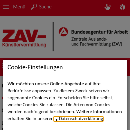
Menü
Suche
Suche nach Künstler*innen
Cookie-Einstellungen
Wir möchten unsere Online-Angebote auf Ihre
Gregory B. Waldis
Bedürfnisse anpassen. Zu diesem Zweck setzen wir
sogenannte Cookies ein. Entscheiden Sie bitte selbst,
in
Meine Merkliste
legen
als PDF speichern
welche Cookies Sie zulassen. Die Arten von Cookies
Schauspiel:
Bühne
werden nachfolgend beschrieben. Weitere Informationen
erhalten Sie in unserer
Datenschutzerklärung
.
Jahrgang:
1967