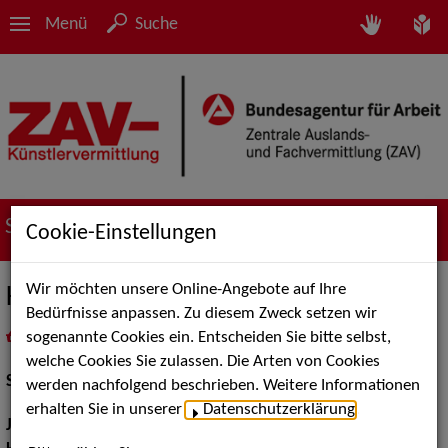
Menü
Suche
Suche nach Künstler*innen
Cookie-Einstellungen
Wir möchten unsere Online-Angebote auf Ihre
Kofi Wahlen
Bedürfnisse anpassen. Zu diesem Zweck setzen wir
sogenannte Cookies ein. Entscheiden Sie bitte selbst,
in
Meine Merkliste
legen
als PDF speichern
welche Cookies Sie zulassen. Die Arten von Cookies
Schauspiel:
Bühne
werden nachfolgend beschrieben. Weitere Informationen
erhalten Sie in unserer
Datenschutzerklärung
.
Jahrgang:
1994