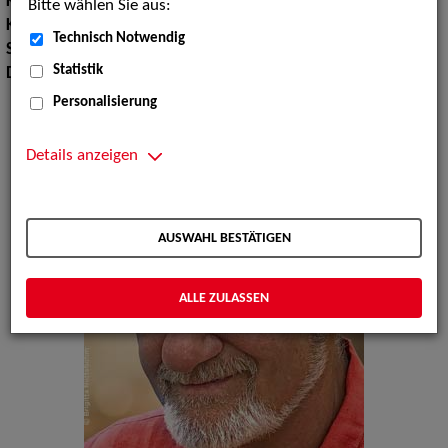
Körpergröße:
187 cm
Bitte wählen Sie aus:
Konfektionsgröße:
54
Technisch Notwendig
Sprachen:
Englisch
Statistik
Dialekte:
Bayerisch, Fränkisch
Personalisierung
Details anzeigen
AUSWAHL BESTÄTIGEN
ALLE ZULASSEN