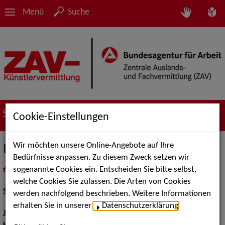
Menü
Suche
Service
Cookie-Einstellungen
Wir möchten unsere Online-Angebote auf Ihre
Michael Vogtmann
Bedürfnisse anpassen. Zu diesem Zweck setzen wir
sogenannte Cookies ein. Entscheiden Sie bitte selbst,
in
Meine Merkliste
legen
als PDF speichern
welche Cookies Sie zulassen. Die Arten von Cookies
Schauspiel:
Film und TV
werden nachfolgend beschrieben. Weitere Informationen
erhalten Sie in unserer
Datenschutzerklärung
.
Jahrgang:
1952