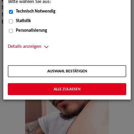
Körpergröße:
181 cm
Bitte wählen Sie aus:
Sport:
Fußballspielen, Boxen, Bodybuilding
Technisch Notwendig
Sprachen:
Englisch
Statistik
Dialekte:
Hessisch, Berlinerisch
Personalisierung
Details anzeigen
AUSWAHL BESTÄTIGEN
ALLE ZULASSEN