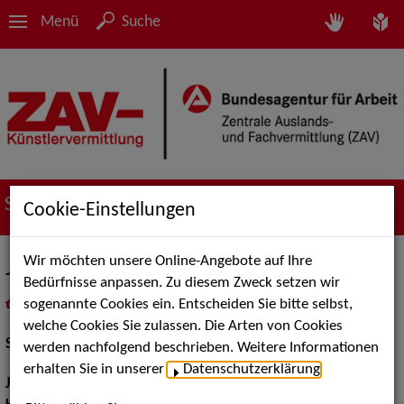
Menü
Suche
Suche nach Künstler*innen
Cookie-Einstellungen
Wir möchten unsere Online-Angebote auf Ihre
Julian Vogel
Bedürfnisse anpassen. Zu diesem Zweck setzen wir
sogenannte Cookies ein. Entscheiden Sie bitte selbst,
in
Meine Merkliste
legen
als PDF speichern
welche Cookies Sie zulassen. Die Arten von Cookies
Schauspiel:
Film und TV
werden nachfolgend beschrieben. Weitere Informationen
erhalten Sie in unserer
Datenschutzerklärung
.
Jahrgang:
1994