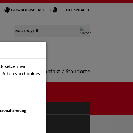
GEBÄRDENSPRACHE
LEICHTE SPRACHE
Suchbegriff
k setzen wir
ne
Portfolio
Kontakt / Standorte
ie Arten von Cookies
NÜ
rsonalisierung
uspiel - Bühne