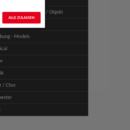
uspiel - Film / TV
uspiel - Figur / Puppe / Objekt
ALLE ZULASSEN
bung - Talents
bung - Models
ical
w
ik
r / Chor
hester
z