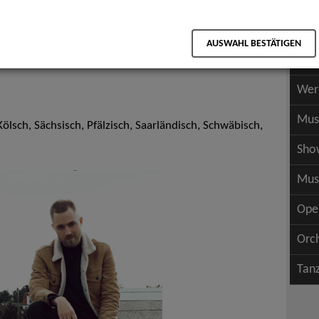
Scha
als PDF speichern
Scha
AUSWAHL BESTÄTIGEN
Wer
Wer
Mus
Kölsch, Sächsisch, Pfälzisch, Saarländisch, Schwäbisch,
Sho
Mus
Ope
Orc
Tan