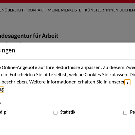
TENÜBERSICHT
KONTAKT
MEINE MERKLISTE | KÜNSTLER*INNEN BUCHEN
lungen
Online-Angebote auf Ihre Bedürfnisse anpassen. Zu diesem Zwec
nach Künstler*innen
Über uns
Aktuelles
Termi
in. Entscheiden Sie bitte selbst, welche Cookies Sie zulassen. D
beschrieben. Weitere Informationen erhalten Sie in unserer
ng
.
nnen
:
ME
dig
Statistik
Pe
Scha