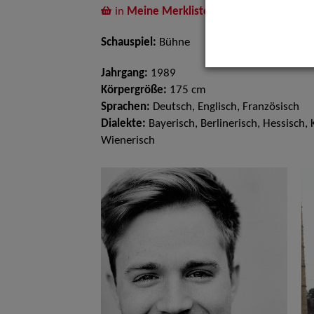
in
Meine Merkliste
legen
Schauspiel:
Bühne
Jahrgang:
1989
Körpergröße:
175 cm
Sprachen:
Deutsch, Englisch, Französisch
Dialekte:
Bayerisch, Berlinerisch, Hessisch, 
Wienerisch