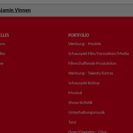
jamin Vinnen
LLES
PORTFOLIO
uns
Werbung - Models
les
Schauspiel Film/Fernsehen/Media
ne
Filmschaffende Produktion
Werbung - Talents/Extras
Schauspiel Bühne
Musical
Show/Artistik
Unterhaltungsmusik
Tanz
Oper/Operette - Chor