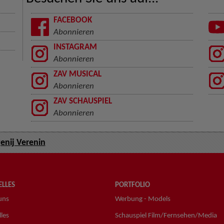
FACEBOOK
Abonnieren
INSTAGRAM
Abonnieren
ZAV MUSICAL
Abonnieren
ZAV SCHAUSPIEL
Abonnieren
enij Verenin
LLES
PORTFOLIO
uns
Werbung - Models
les
Schauspiel Film/Fernsehen/Media