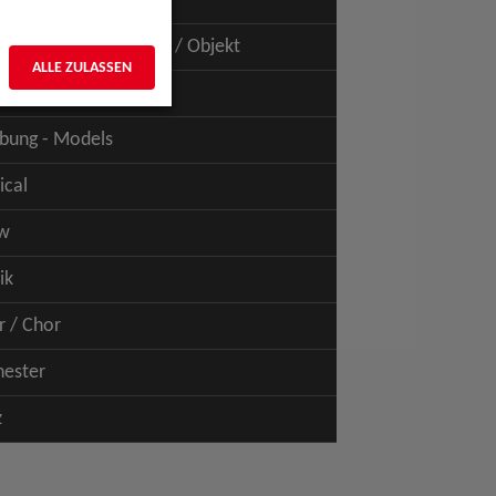
uspiel - Film / TV
uspiel - Figur / Puppe / Objekt
ALLE ZULASSEN
bung - Talents
bung - Models
ical
w
ik
r / Chor
hester
z