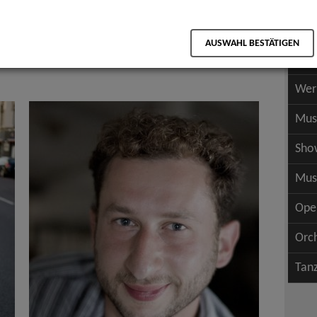
Scha
als PDF speichern
Scha
AUSWAHL BESTÄTIGEN
Wer
Wer
Mus
Sho
Mus
Ope
Orc
Tan