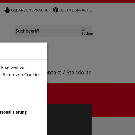
GEBÄRDENSPRACHE
LEICHTE SPRACHE
Suchbegriff
k setzen wir
ne
Portfolio
Kontakt / Standorte
ie Arten von Cookies
NÜ
rsonalisierung
uspiel - Bühne