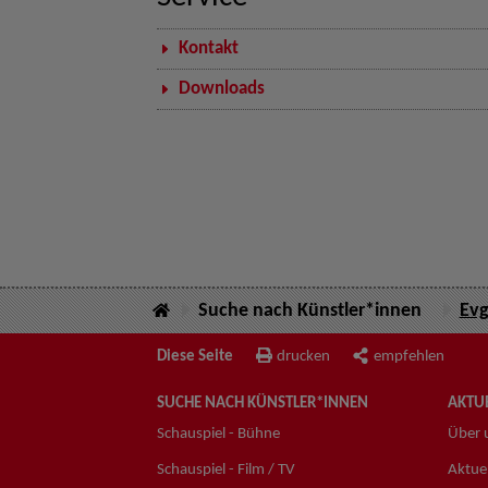
Kontakt
Downloads
Suche nach Künstler*innen
Evg
Diese Seite
drucken
empfehlen
SUCHE NACH KÜNSTLER*INNEN
AKTUE
Schauspiel - Bühne
Über 
Schauspiel - Film / TV
Aktuel