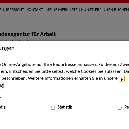
TENÜBERSICHT
KONTAKT
MEINE MERKLISTE | KÜNSTLER*INNEN BUCHEN
lungen
Online-Angebote auf Ihre Bedürfnisse anpassen. Zu diesem Zwec
nach Künstler*innen
Über uns
Aktuelles
Termi
in. Entscheiden Sie bitte selbst, welche Cookies Sie zulassen. D
beschrieben. Weitere Informationen erhalten Sie in unserer
ng
.
nnen
:
ME
dig
Statistik
Pe
Scha