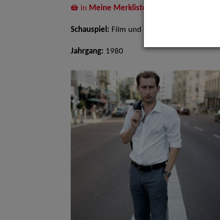
in
Meine Merkliste
legen
Schauspiel:
Film und TV
Jahrgang:
1980