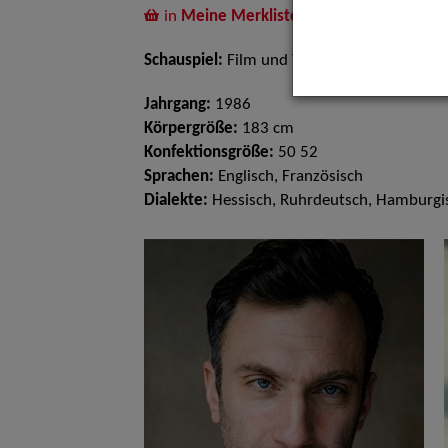
in
Meine Merkliste
legen
Schauspiel:
Film und TV, Bühne
Jahrgang:
1986
Körpergröße:
183 cm
Konfektionsgröße:
50 52
Sprachen:
Englisch, Französisch
Dialekte:
Hessisch, Ruhrdeutsch, Hamburgi