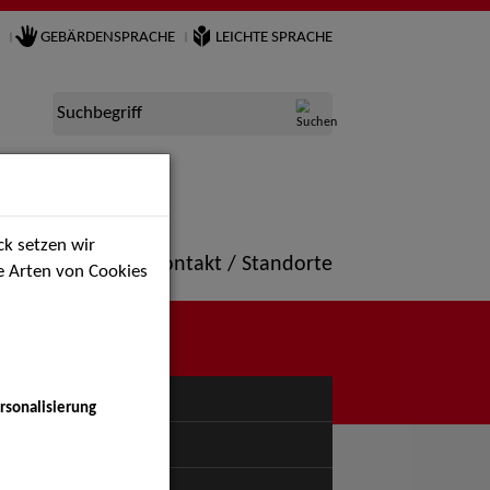
GEBÄRDENSPRACHE
LEICHTE SPRACHE
Suchbegriff
k setzen wir
ne
Portfolio
Kontakt / Standorte
ie Arten von Cookies
NÜ
rsonalisierung
uspiel - Bühne