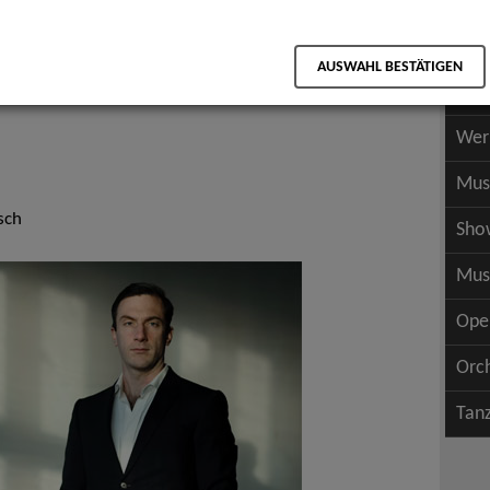
Scha
als PDF speichern
Scha
AUSWAHL BESTÄTIGEN
Wer
Wer
Mus
sch
Sho
Mus
Ope
Orc
Tan