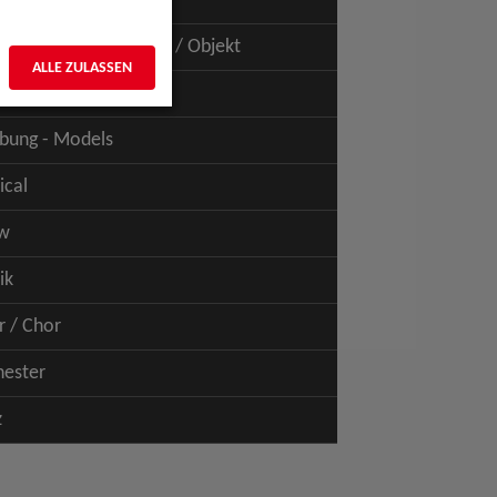
uspiel - Film / TV
uspiel - Figur / Puppe / Objekt
ALLE ZULASSEN
bung - Talents
bung - Models
ical
w
ik
r / Chor
hester
z