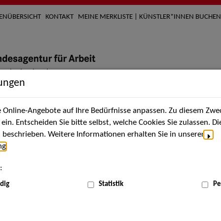
TENÜBERSICHT
KONTAKT
MEINE MERKLISTE | KÜNSTLER*INNEN BUCHEN
lungen
Online-Angebote auf Ihre Bedürfnisse anpassen. Zu diesem Zwec
nach Künstler*innen
Über uns
Aktuelles
Termi
in. Entscheiden Sie bitte selbst, welche Cookies Sie zulassen. D
beschrieben. Weitere Informationen erhalten Sie in unserer
ng
.
nnen
:
ME
dig
Statistik
Pe
Scha