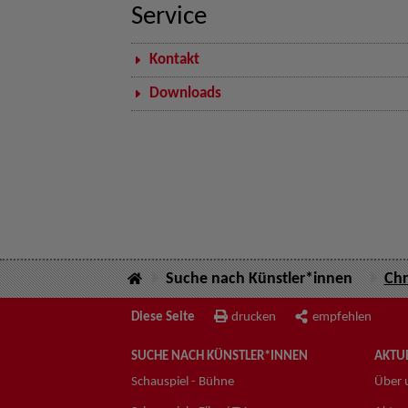
Service
Kontakt
Downloads
Suche nach Künstler*innen
Chr
Diese Seite
drucken
empfehlen
SUCHE NACH KÜNSTLER*INNEN
AKTUE
Schauspiel - Bühne
Über 