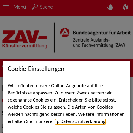
Menü
Suche
Suche nach Künstler*innen
Cookie-Einstellungen
Wir möchten unsere Online-Angebote auf Ihre
Michael Trischan
Bedürfnisse anpassen. Zu diesem Zweck setzen wir
sogenannte Cookies ein. Entscheiden Sie bitte selbst,
in
Meine Merkliste
legen
als PDF speichern
welche Cookies Sie zulassen. Die Arten von Cookies
Schauspiel:
Film und TV
werden nachfolgend beschrieben. Weitere Informationen
erhalten Sie in unserer
Datenschutzerklärung
.
Jahrgang:
1961