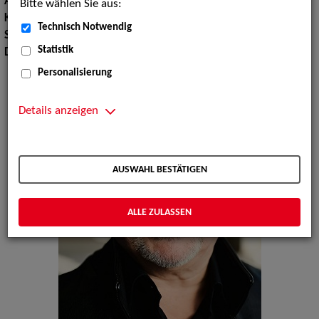
Augenfarbe:
blau
Bitte wählen Sie aus:
Körpergröße:
179 cm
Technisch Notwendig
Sprachen:
Englisch
Statistik
Dialekte:
Hessisch, Berlinerisch, Norddeutsch, Sächsisch
Personalisierung
Details anzeigen
AUSWAHL BESTÄTIGEN
ALLE ZULASSEN