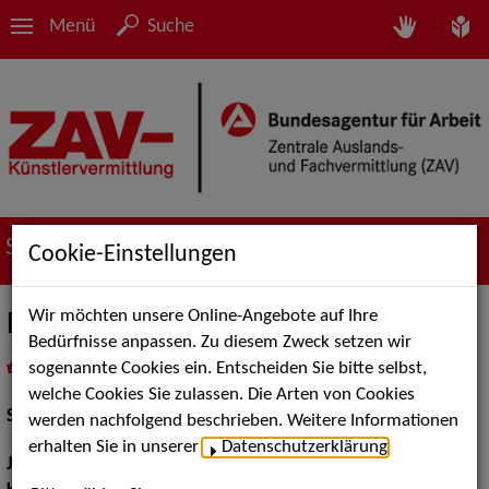
Menü
Suche
Suche nach Künstler*innen
Cookie-Einstellungen
Wir möchten unsere Online-Angebote auf Ihre
Dietrich Trapp
Bedürfnisse anpassen. Zu diesem Zweck setzen wir
sogenannte Cookies ein. Entscheiden Sie bitte selbst,
in
Meine Merkliste
legen
als PDF speichern
welche Cookies Sie zulassen. Die Arten von Cookies
Schauspiel:
Bühne
werden nachfolgend beschrieben. Weitere Informationen
erhalten Sie in unserer
Datenschutzerklärung
.
Jahrgang:
1957