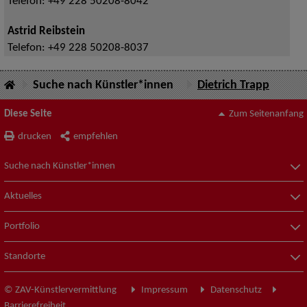
Telefon:
+49 228 50208-8042
Astrid Reibstein
Telefon:
+49 228 50208-8037
Suche nach Künstler*innen
Dietrich Trapp
Diese Seite
Zum Seitenanfang
drucken
empfehlen
Suche nach Künstler*innen
Aktuelles
Portfolio
Standorte
© ZAV-Künstlervermittlung
Impressum
Datenschutz
Barrierefreiheit