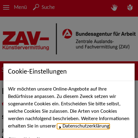
Menü
Suche
Suche nach Künstler*innen
Cookie-Einstellungen
Wir möchten unsere Online-Angebote auf Ihre
Dominik Tobi
Bedürfnisse anpassen. Zu diesem Zweck setzen wir
sogenannte Cookies ein. Entscheiden Sie bitte selbst,
in
Meine Merkliste
legen
als PDF speichern
welche Cookies Sie zulassen. Die Arten von Cookies
Schauspiel:
Bühne, Film und TV
werden nachfolgend beschrieben. Weitere Informationen
erhalten Sie in unserer
Datenschutzerklärung
.
Jahrgang:
1996