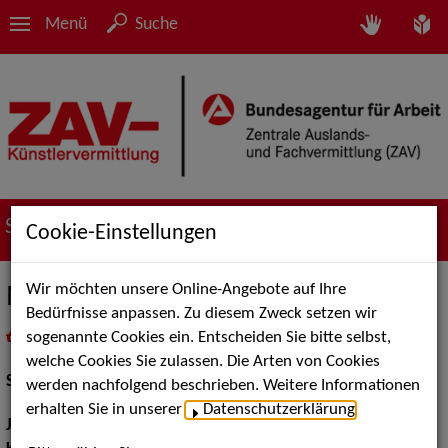
Menü
Suche
Suche nach Künstler*innen
Cookie-Einstellungen
Wir möchten unsere Online-Angebote auf Ihre
Max Tidof
Bedürfnisse anpassen. Zu diesem Zweck setzen wir
sogenannte Cookies ein. Entscheiden Sie bitte selbst,
in
Meine Merkliste
legen
als PDF speichern
welche Cookies Sie zulassen. Die Arten von Cookies
Schauspiel:
Film und TV
werden nachfolgend beschrieben. Weitere Informationen
erhalten Sie in unserer
Datenschutzerklärung
.
Jahrgang:
1960