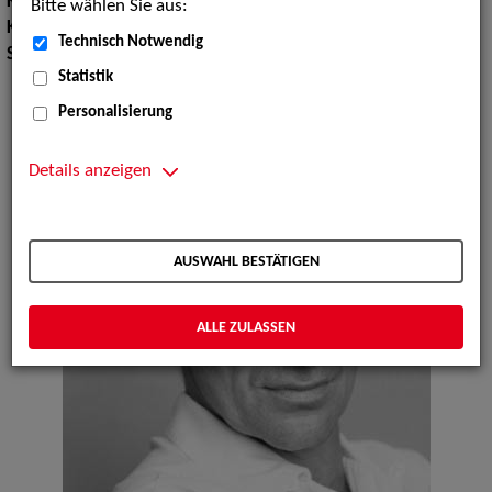
Körpergröße:
176 cm
Bitte wählen Sie aus:
Konfektionsgröße:
48
Technisch Notwendig
Sprachen:
Englisch
Statistik
Personalisierung
Details anzeigen
AUSWAHL BESTÄTIGEN
ALLE ZULASSEN