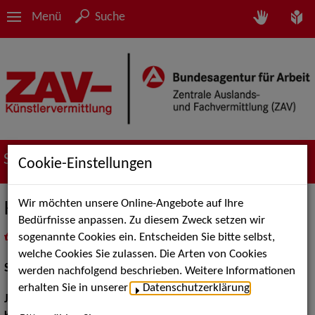
Menü
Suche
Suche nach Künstler*innen
Cookie-Einstellungen
Wir möchten unsere Online-Angebote auf Ihre
Kay Szacknys
Bedürfnisse anpassen. Zu diesem Zweck setzen wir
sogenannte Cookies ein. Entscheiden Sie bitte selbst,
in
Meine Merkliste
legen
als PDF speichern
welche Cookies Sie zulassen. Die Arten von Cookies
Schauspiel:
Bühne
werden nachfolgend beschrieben. Weitere Informationen
erhalten Sie in unserer
Datenschutzerklärung
.
Jahrgang:
1965