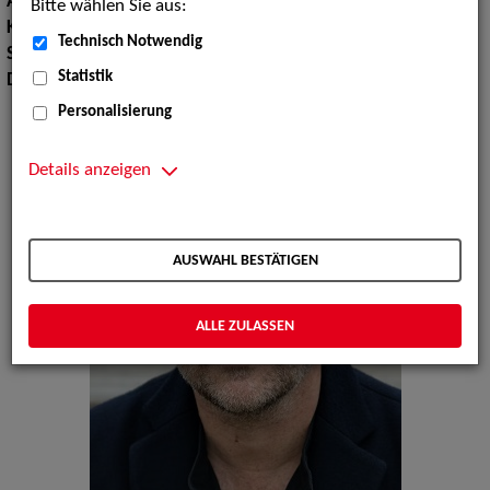
Augenfarbe:
braun
Bitte wählen Sie aus:
Körpergröße:
178 cm
Technisch Notwendig
Sprachen:
Englisch, Französisch
Statistik
Dialekte:
Badisch
Personalisierung
Details anzeigen
AUSWAHL BESTÄTIGEN
ALLE ZULASSEN