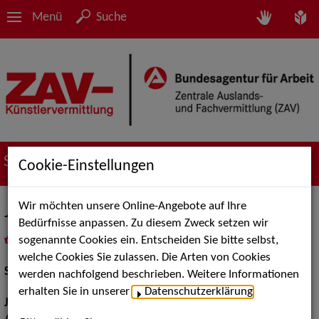
Menü
Suche
Suche nach Künstler*innen
Cookie-Einstellungen
Wir möchten unsere Online-Angebote auf Ihre
Johannes Suhm
Bedürfnisse anpassen. Zu diesem Zweck setzen wir
sogenannte Cookies ein. Entscheiden Sie bitte selbst,
in
Meine Merkliste
legen
als PDF speichern
welche Cookies Sie zulassen. Die Arten von Cookies
Schauspiel:
Film und TV
werden nachfolgend beschrieben. Weitere Informationen
erhalten Sie in unserer
Datenschutzerklärung
.
Jahrgang:
1977