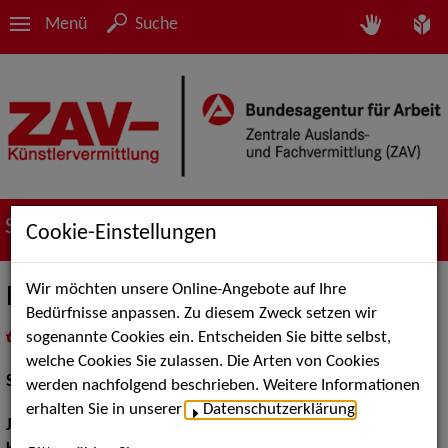
Menü
Suche
Suche nach Künstler*innen
Cookie-Einstellungen
Wir möchten unsere Online-Angebote auf Ihre
Rico Strempel
Bedürfnisse anpassen. Zu diesem Zweck setzen wir
sogenannte Cookies ein. Entscheiden Sie bitte selbst,
in
Meine Merkliste
legen
als PDF speichern
welche Cookies Sie zulassen. Die Arten von Cookies
Schauspiel:
Bühne
werden nachfolgend beschrieben. Weitere Informationen
erhalten Sie in unserer
Datenschutzerklärung
.
Jahrgang:
2000