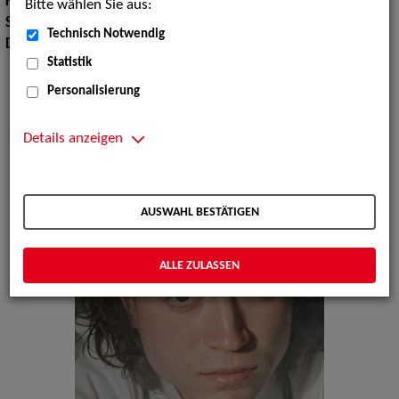
Körpergröße:
172 cm
Bitte wählen Sie aus:
Sprachen:
Deutsch, Englisch
Technisch Notwendig
Dialekte:
Bayerisch
Statistik
Personalisierung
Details anzeigen
AUSWAHL BESTÄTIGEN
ALLE ZULASSEN