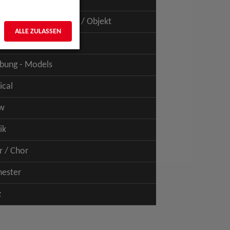
uspiel - Film / TV
uspiel - Figur / Puppe / Objekt
ALLE ZULASSEN
bung - Talents
bung - Models
ical
w
ik
r / Chor
hester
z