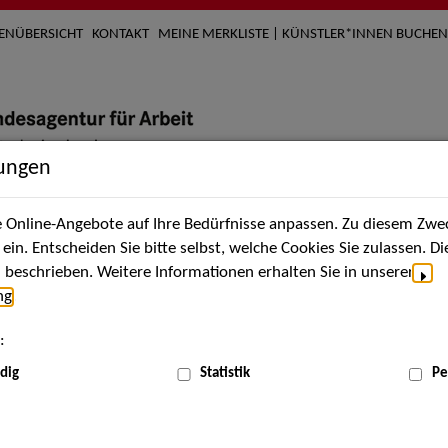
TENÜBERSICHT
KONTAKT
MEINE MERKLISTE | KÜNSTLER*INNEN BUCHEN
lungen
Online-Angebote auf Ihre Bedürfnisse anpassen. Zu diesem Zwec
nach Künstler*innen
Über uns
Aktuelles
Termi
in. Entscheiden Sie bitte selbst, welche Cookies Sie zulassen. D
beschrieben. Weitere Informationen erhalten Sie in unserer
ng
.
nnen
:
ME
dig
Statistik
Pe
Scha