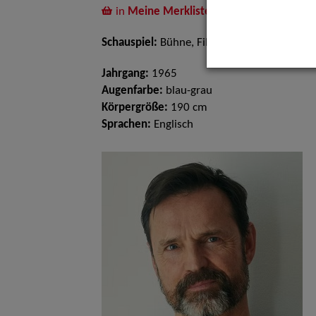
in
Meine Merkliste
legen
Schauspiel:
Bühne, Film und TV
Jahrgang:
1965
Augenfarbe:
blau-grau
Körpergröße:
190 cm
Sprachen:
Englisch