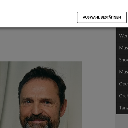
Scha
als PDF speichern
Scha
AUSWAHL BESTÄTIGEN
Wer
Wer
Mus
Sho
Mus
Ope
Orc
Tan