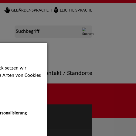
GEBÄRDENSPRACHE
LEICHTE SPRACHE
Suchbegriff
k setzen wir
ne
Portfolio
Kontakt / Standorte
ie Arten von Cookies
NÜ
rsonalisierung
uspiel - Bühne