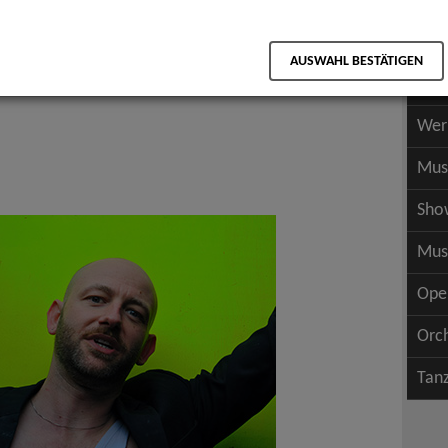
Scha
als PDF speichern
Scha
AUSWAHL BESTÄTIGEN
Wer
Wer
Mus
Sho
Mus
Ope
Orc
Tan