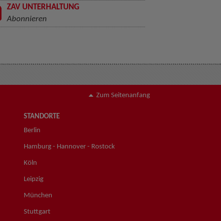
ZAV UNTERHALTUNG
Abonnieren
Zum Seitenanfang
STANDORTE
Berlin
Hamburg - Hannover - Rostock
Köln
Leipzig
München
Stuttgart