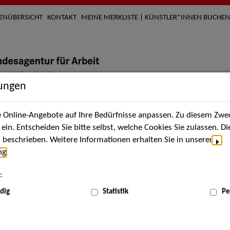
TENÜBERSICHT
KONTAKT
MEINE MERKLISTE | KÜNSTLER*INNEN BUCHEN
lungen
Online-Angebote auf Ihre Bedürfnisse anpassen. Zu diesem Zwec
nach Künstler*innen
Über uns
Aktuelles
Termi
in. Entscheiden Sie bitte selbst, welche Cookies Sie zulassen. D
beschrieben. Weitere Informationen erhalten Sie in unserer
ng
.
nnen
:
ME
dig
Statistik
Pe
Scha