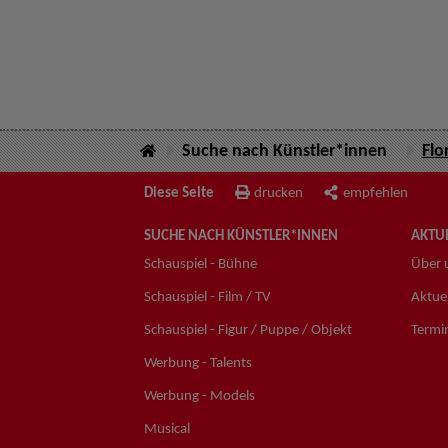
Suche nach Künstler*innen
Flo
Diese Seite
drucken
empfehlen
SUCHE NACH KÜNSTLER*INNEN
AKTUE
Schauspiel - Bühne
Über 
Schauspiel - Film / TV
Aktuel
Schauspiel - Figur / Puppe / Objekt
Termi
Werbung - Talents
Werbung - Models
Musical