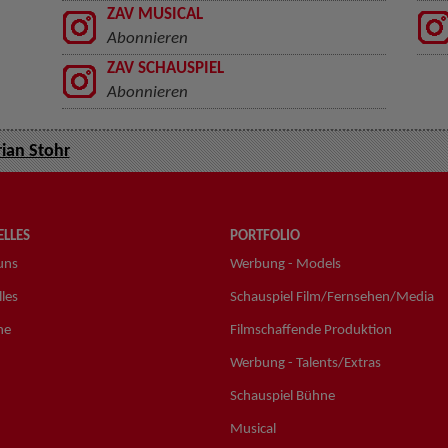
ZAV MUSICAL
Abonnieren
ZAV SCHAUSPIEL
Abonnieren
rian Stohr
LLES
PORTFOLIO
uns
Werbung - Models
les
Schauspiel Film/Fernsehen/Media
ne
Filmschaffende Produktion
Werbung - Talents/Extras
Schauspiel Bühne
Musical