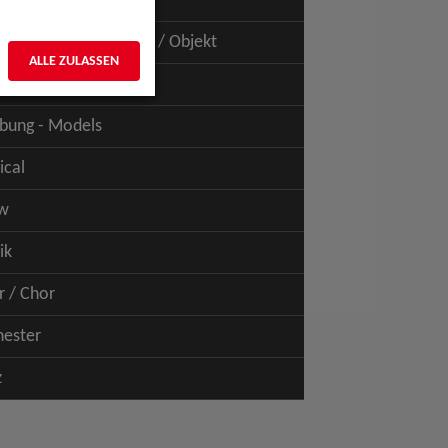
uspiel - Film / TV
uspiel - Figur / Puppe / Objekt
ALLE ZULASSEN
bung - Talents
bung - Models
ical
w
ik
r / Chor
hester
z