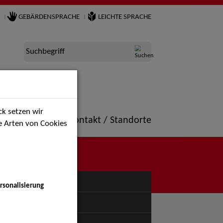
GEBÄRDENSPRACHE
LEICHTE SPRACHE
Suchbegriff
k setzen wir
ne
Portfolio
Kontakt / Standorte
ie Arten von Cookies
NÜ
rsonalisierung
uspiel - Bühne