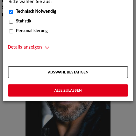
Körpergröße:
177 cm
Bitte wählen Sie aus:
Sprachen:
Englisch, Italienisch, Spanisch
Technisch Notwendig
Dialekte:
Bayerisch
Statistik
Personalisierung
Details anzeigen
AUSWAHL BESTÄTIGEN
ALLE ZULASSEN