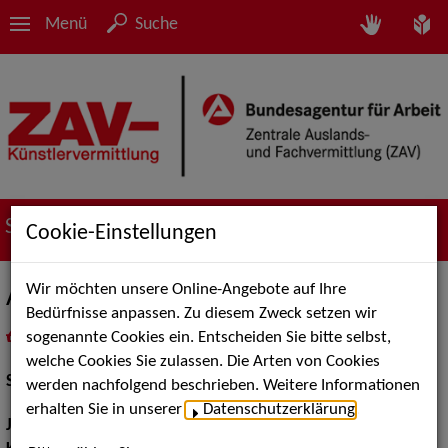
Menü
Suche
Suche nach Künstler*innen
Cookie-Einstellungen
Wir möchten unsere Online-Angebote auf Ihre
Armin Stockerer
Bedürfnisse anpassen. Zu diesem Zweck setzen wir
sogenannte Cookies ein. Entscheiden Sie bitte selbst,
in
Meine Merkliste
legen
als PDF speichern
welche Cookies Sie zulassen. Die Arten von Cookies
Schauspiel:
Film und TV, Bühne
werden nachfolgend beschrieben. Weitere Informationen
erhalten Sie in unserer
Datenschutzerklärung
.
Jahrgang:
1967