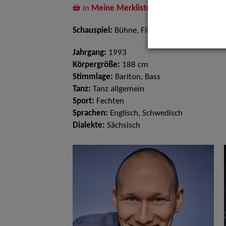
in
Meine Merkliste
legen
Schauspiel:
Bühne, Film und TV
Jahrgang:
1993
Körpergröße:
188 cm
Stimmlage:
Bariton, Bass
Tanz:
Tanz allgemein
Sport:
Fechten
Sprachen:
Englisch, Schwedisch
Dialekte:
Sächsisch