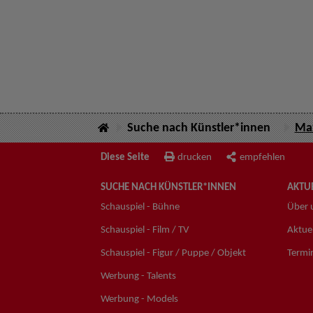
Suche nach Künstler*innen
Max
Diese Seite
drucken
empfehlen
SUCHE NACH KÜNSTLER*INNEN
AKTUE
Schauspiel - Bühne
Über 
Schauspiel - Film / TV
Aktuel
Schauspiel - Figur / Puppe / Objekt
Termi
Werbung - Talents
Werbung - Models