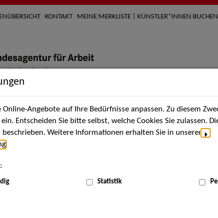
TENÜBERSICHT
KONTAKT
MEINE MERKLISTE | KÜNSTLER*INNEN BUCHEN
lungen
Online-Angebote auf Ihre Bedürfnisse anpassen. Zu diesem Zwec
nach Künstler*innen
Über uns
Aktuelles
Termi
in. Entscheiden Sie bitte selbst, welche Cookies Sie zulassen. D
beschrieben. Weitere Informationen erhalten Sie in unserer
ng
.
nnen
:
ME
dig
Statistik
Pe
Scha