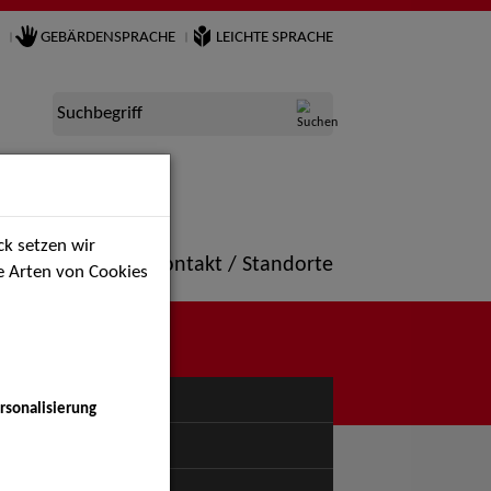
GEBÄRDENSPRACHE
LEICHTE SPRACHE
Suchbegriff
k setzen wir
ne
Portfolio
Kontakt / Standorte
ie Arten von Cookies
NÜ
rsonalisierung
uspiel - Bühne