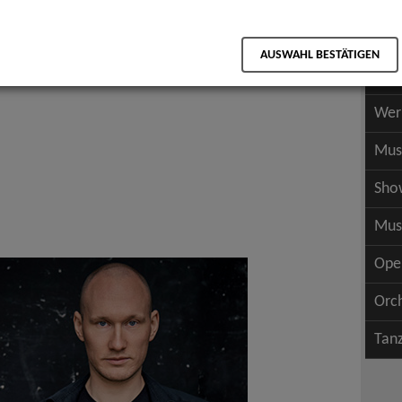
Scha
als PDF speichern
Scha
AUSWAHL BESTÄTIGEN
Wer
Wer
Mus
Sho
Mus
Ope
Orc
Tan