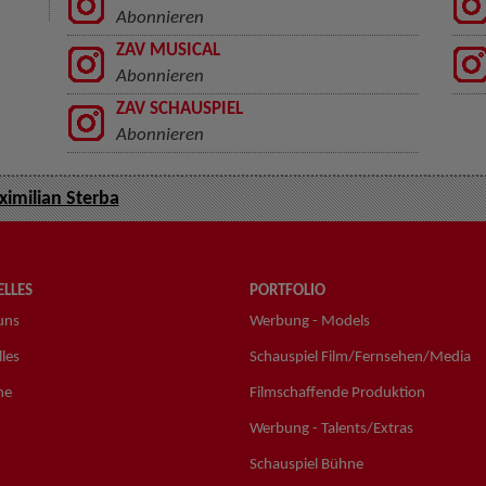
Abonnieren
ZAV MUSICAL
Abonnieren
ZAV SCHAUSPIEL
Abonnieren
imilian Sterba
LLES
PORTFOLIO
uns
Werbung - Models
les
Schauspiel Film/Fernsehen/Media
ne
Filmschaffende Produktion
Werbung - Talents/Extras
Schauspiel Bühne