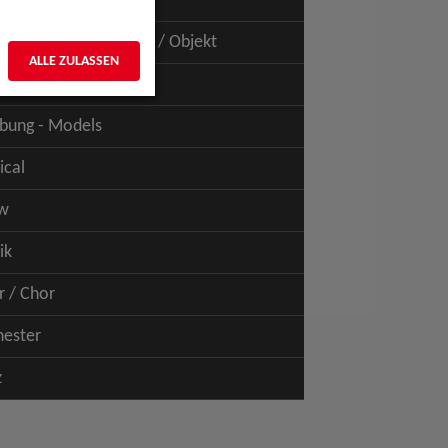
uspiel - Film / TV
uspiel - Figur / Puppe / Objekt
ALLE ZULASSEN
bung - Talents
bung - Models
ical
w
ik
r / Chor
hester
z