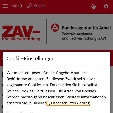
Menü
Suche
Suche nach Künstler*innen
Cookie-Einstellungen
Wir möchten unsere Online-Angebote auf Ihre
Rinaldo Steller
Bedürfnisse anpassen. Zu diesem Zweck setzen wir
sogenannte Cookies ein. Entscheiden Sie bitte selbst,
in
Meine Merkliste
legen
als PDF speichern
welche Cookies Sie zulassen. Die Arten von Cookies
Schauspiel:
Bühne
werden nachfolgend beschrieben. Weitere Informationen
erhalten Sie in unserer
Datenschutzerklärung
.
Jahrgang:
1991