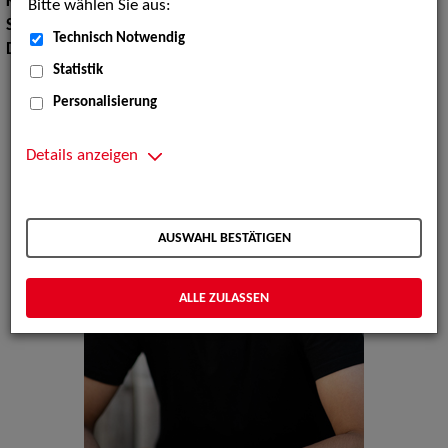
Körpergröße:
190 cm
Bitte wählen Sie aus:
Sprachen:
Deutsch, Englisch, Französisch
Technisch Notwendig
Dialekte:
Bayerisch, Norddeutsch, Österreichisch, Sächsisch
Statistik
Personalisierung
Details anzeigen
AUSWAHL BESTÄTIGEN
ALLE ZULASSEN