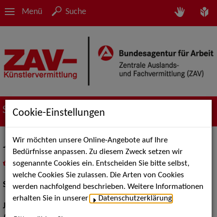
Menü
Suche
Suche nach Künstler*innen
Cookie-Einstellungen
Wir möchten unsere Online-Angebote auf Ihre
Johannes Maximilian Steininger
Bedürfnisse anpassen. Zu diesem Zweck setzen wir
sogenannte Cookies ein. Entscheiden Sie bitte selbst,
in
Meine Merkliste
legen
als PDF speichern
welche Cookies Sie zulassen. Die Arten von Cookies
Schauspiel:
Bühne
werden nachfolgend beschrieben. Weitere Informationen
erhalten Sie in unserer
Datenschutzerklärung
.
Jahrgang:
1991