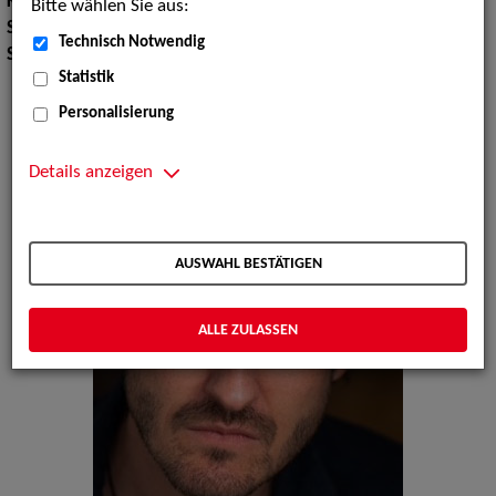
Körpergröße:
174 cm
Bitte wählen Sie aus:
Sport:
Snowboard, Skilaufen
Technisch Notwendig
Sprachen:
Englisch
Statistik
Personalisierung
Details anzeigen
AUSWAHL BESTÄTIGEN
ALLE ZULASSEN