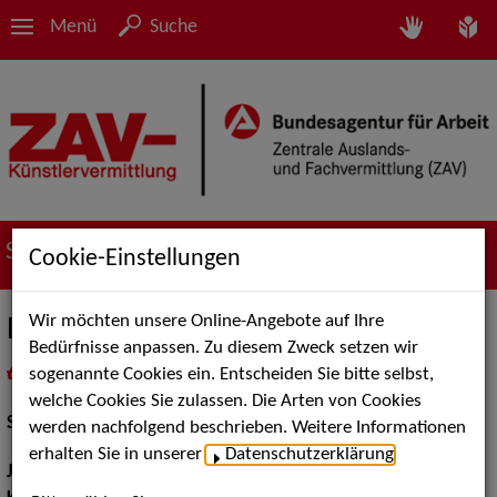
Menü
Suche
Suche nach Künstler*innen
Cookie-Einstellungen
Wir möchten unsere Online-Angebote auf Ihre
Ben Steinhoff
Bedürfnisse anpassen. Zu diesem Zweck setzen wir
sogenannte Cookies ein. Entscheiden Sie bitte selbst,
in
Meine Merkliste
legen
als PDF speichern
welche Cookies Sie zulassen. Die Arten von Cookies
Schauspiel:
Film und TV
werden nachfolgend beschrieben. Weitere Informationen
erhalten Sie in unserer
Datenschutzerklärung
.
Jahrgang:
1980