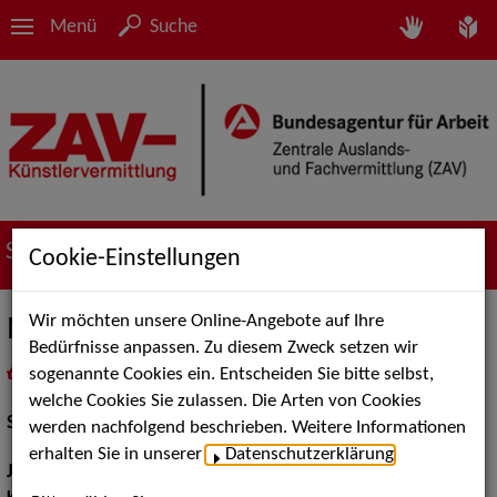
Menü
Suche
Suche nach Künstler*innen
Cookie-Einstellungen
Wir möchten unsere Online-Angebote auf Ihre
Marco Sprinz
Bedürfnisse anpassen. Zu diesem Zweck setzen wir
sogenannte Cookies ein. Entscheiden Sie bitte selbst,
in
Meine Merkliste
legen
als PDF speichern
welche Cookies Sie zulassen. Die Arten von Cookies
Schauspiel:
Bühne, Film und TV
werden nachfolgend beschrieben. Weitere Informationen
erhalten Sie in unserer
Datenschutzerklärung
.
Jahrgang:
1970