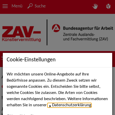
Menü
Suche
Suche nach Künstler*innen
Cookie-Einstellungen
Wir möchten unsere Online-Angebote auf Ihre
Andreas Spaniol
Bedürfnisse anpassen. Zu diesem Zweck setzen wir
sogenannte Cookies ein. Entscheiden Sie bitte selbst,
in
Meine Merkliste
legen
als PDF speichern
welche Cookies Sie zulassen. Die Arten von Cookies
Schauspiel:
Film und TV
werden nachfolgend beschrieben. Weitere Informationen
erhalten Sie in unserer
Datenschutzerklärung
.
Jahrgang:
1971