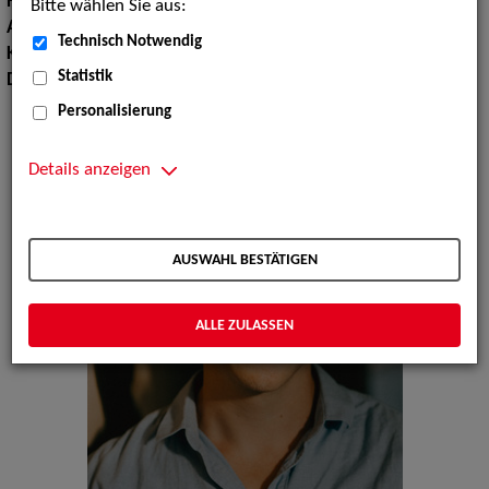
Haarfarbe:
dunkelblond
Bitte wählen Sie aus:
Augenfarbe:
blau-grau
Technisch Notwendig
Körpergröße:
183 cm
Statistik
Dialekte:
Bayerisch, Fränkisch
Personalisierung
Details anzeigen
AUSWAHL BESTÄTIGEN
ALLE ZULASSEN