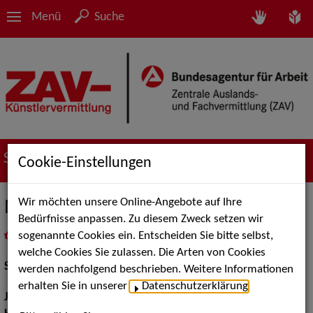
Menü
Suche
Suche nach Künstler*innen
Cookie-Einstellungen
Wir möchten unsere Online-Angebote auf Ihre
Michael Sosna
Bedürfnisse anpassen. Zu diesem Zweck setzen wir
sogenannte Cookies ein. Entscheiden Sie bitte selbst,
in
Meine Merkliste
legen
als PDF speichern
welche Cookies Sie zulassen. Die Arten von Cookies
Schauspiel:
Bühne
werden nachfolgend beschrieben. Weitere Informationen
erhalten Sie in unserer
Datenschutzerklärung
.
Jahrgang:
1990